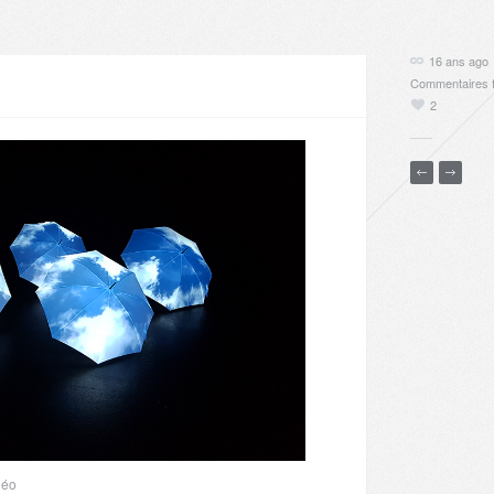
16 ans ago
Commentaires 
2
déo