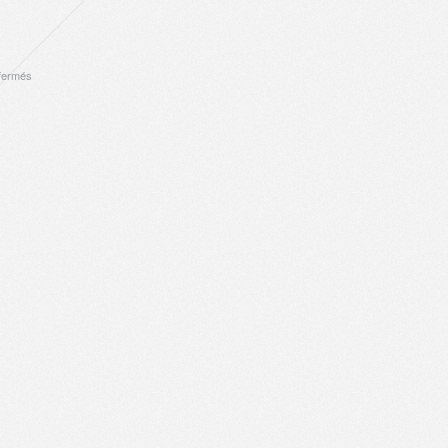
sur
fermés
Paraciels,
2009