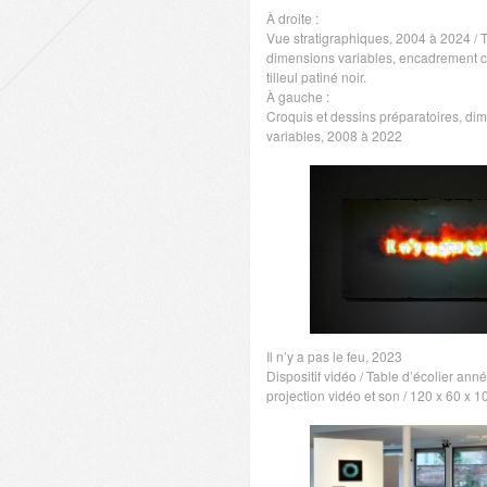
À droite :
Vue stratigraphiques, 2004 à 2024 / 
dimensions variables, encadrement c
tilleul patiné noir.
À gauche :
Croquis et dessins préparatoires, di
variables, 2008 à 2022
Il n’y a pas le feu, 2023
Dispositif vidéo / Table d’écolier an
projection vidéo et son / 120 x 60 x 1