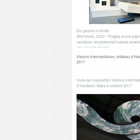
De gauche à droite :
Wormhole, 2022 / Tirages encre pigm
variables, encadrement caisse américa
noir et verre musée.
Neige sédimetielle, 2016 / Vidéo 108
Visions intermédiaires, château d’Har
boucle
2017
Squelette de nuage, 2023 / Sculpture,
cm / Collection privée
Couple de chaise, 2016 / Sculpture, b
Vues de l’exposition Visions intermé
d’Hardelot / Mars à octobre 2017
Squelette de nuage, 2023 / Sculpture, 
cm / Collection privée