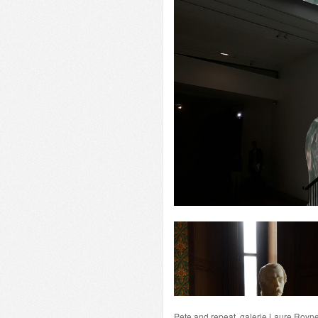
Ensemble de dessins vectoriels.
de gauche à droite :
Encre pigmentaire du papier Arche 
Cadre aluminium
Pete and repeat, galerie Laure Royne