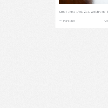
Crédit photo : Anto Zoa, Welchrome, 
9 ans ago
Co