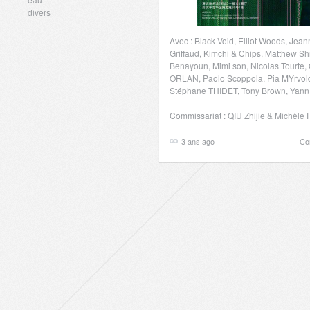
divers
Avec : Black Void, Elliot Woods, Jea
Griffaud, Kimchi & Chips, Matthew Sh
Benayoun, Mimi son, Nicolas Tourte, 
ORLAN, Paolo Scoppola, Pia MYrvo
Stéphane THIDET, Tony Brown, Yann
Commissariat : QIU Zhijie & Michèle
3 ans ago
Co