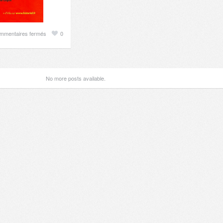
sur
mmentaires fermés
0
Déflagration
No more posts available.