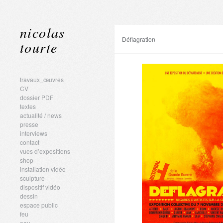
nicolas
Déflagration
tourte
travaux_œuvres
CV
dossier PDF
textes
actualité / news
presse
interviews
contact
vues d’expositions
shop
installation vidéo
sculpture
dispositif vidéo
dessin
espace public
feu
eau