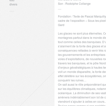
Son : Rodolphe Collange
divers
__
Fondation / Texte de Pascal Marquilly
cadre de l’exposition « Sous les pixel
Gard
Les glaces ne sont plus éternelles. C
montagnes partout dans le monde dis
tout comme celles des banquises. D’un
s’alarment de la fonte des glaces et a
conséquences néfastes à venir très r
les gouvernements et les entreprises
voies d’exploitations, de nouvelles 
travers les banquises, et le pôle Nord
d’enjeux géostratégiques à hautes ten
voit un monde disparaitre, la fonte d
effet délétère sur les écosystèmes, 
conquérir les ruines…
On sait aussi le rôle prépondérant q
sur les équilibres climatiques, notamm
océanique. La diminution de ses vas
amènera indéniablement son lot de c
viendront s’ajouter à celles en cours..
Tout se passe comme si nos sociétés