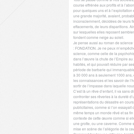
course effrénée aux profits et à l’ab
pour quelques uns et à l’exploitation 
une grande majorité, avaient, proba
inconsciemment, décidées de leurs fi
effacements, de leurs disparitions. Ai
sur lesquelles elles reposent semblen
fondent comme neige au soleil.
Je pense aussi au roman de science f
: FONDATION. Je ne peux m’empêche
science, comme celle de la psychohist
dans l’œuvre la chute de l’Empire au
habités, et qui pouvait réduire par se
période de barbarie qui immanquable
à 30 000 ans à seulement 1000 ans, 
les connaissances et les savoir de l’
sortir de l’impasse dans laquelle no
C’est là un rêve d’enfant, il va sans d
confronter ses rêveries à la dureté d’
représentations du désastre en cours
publicitaires, comme si l’on essayait
même temps un monde rêvé et sa fin b
contexte de cette œuvre comme si elle
une grotte, ou une caverne. Comme si 
mise en scène de l’allégorie de la ca