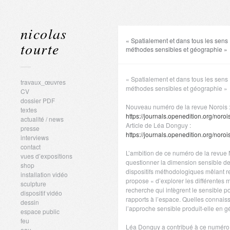
nicolas
« Spatialement et dans tous les sens
tourte
méthodes sensibles et géographie »
« Spatialement et dans tous les sens
travaux_œuvres
méthodes sensibles et géographie »
CV
dossier PDF
Nouveau numéro de la revue Norois 
textes
https://journals.openedition.org/noro
actualité / news
Article de Léa Donguy :
presse
https://journals.openedition.org/noro
interviews
contact
L’ambition de ce numéro de la revue 
vues d’expositions
questionner la dimension sensible d
shop
dispositifs méthodologiques mêlant re
installation vidéo
propose « d’explorer les différentes m
sculpture
recherche qui intègrent le sensible p
dispositif vidéo
rapports à l’espace. Quelles connais
dessin
l’approche sensible produit-elle en 
espace public
feu
Léa Donguy a contribué à ce numéro av
eau