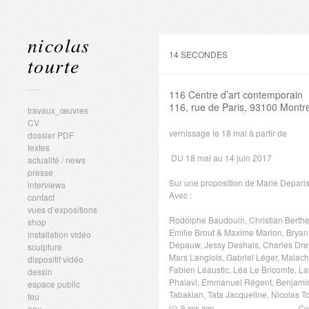
nicolas
14 SECONDES
tourte
116 Centre d’art contemporain
116, rue de Paris, 93100 Montre
travaux_œuvres
CV
vernissage le 18 mai à partir de
dossier PDF
textes
DU 18 mai au 14 juin 2017
actualité / news
presse
Sur une proposition de Marie Deparis-
interviews
Avec :
contact
vues d’expositions
Rodolphe Baudouin, Christian Berthel
shop
Emilie Brout & Maxime Marion, Bryan
installation vidéo
Depauw, Jessy Deshais, Charles Drey
sculpture
Mars Langlois, Gabriel Léger, Malach
dispositif vidéo
Fabien Léaustic, Léa Le Bricomte, La
dessin
Phalavi, Emmanuel Régent, Benjami
espace public
Tabakian, Tata Jacqueline, Nicolas T
feu
9 ans ago
Co
eau