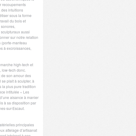
par recoupements
 des intuitions
étiser sous la forme
travail du bois et
s sonores,
 sculpturaux aussi
nner sur notre relation
ns (porte-manteau
ses à excroissances,
démarche high-tech et
, low-tech donc.
fet de son amour des
 se plait à sculpter, à
 la plus pure tradition
ce intitulée « Les
 d’une aisance à manier
is à sa disposition par
nes-sur-Escaut.
atérielles principales
ux attelage d’artisanat
ment inhérent à son