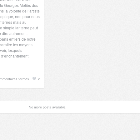
e du Georges Méliès des
s la volonté de l’artiste
d’optique, non pour nous
anternes mais au
ne simple lanterne peut
 dire autrement,
pans entiers de notre
paraître les moyens
oir, lesquels
é d’enchantement.
sur
mmentaires fermés
2
Vessie
et
lanterne
magique
No more posts available.