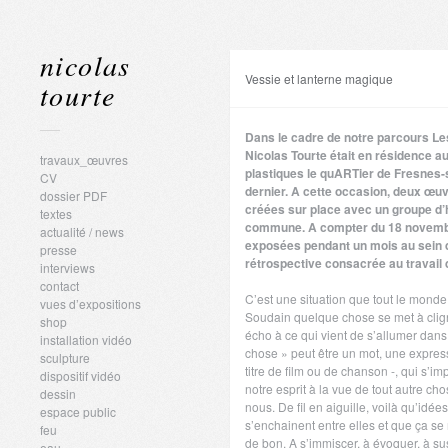
nicolas
Vessie et lanterne magique
tourte
Dans le cadre de notre parcours Les
Nicolas Tourte était en résidence a
travaux_œuvres
plastiques le quARTier de Fresnes-
CV
dernier. A cette occasion, deux œuv
dossier PDF
créées sur place avec un groupe d’h
textes
commune. A compter du 18 novembre
actualité / news
exposées pendant un mois au sein 
presse
rétrospective consacrée au travail de
interviews
contact
C’est une situation que tout le mond
vues d’expositions
Soudain quelque chose se met à clign
shop
écho à ce qui vient de s’allumer dan
installation vidéo
chose » peut être un mot, une expres
sculpture
titre de film ou de chanson -, qui s’
dispositif vidéo
notre esprit à la vue de tout autre ch
dessin
nous. De fil en aiguille, voilà qu’idée
espace public
s’enchainent entre elles et que ça se
feu
de bon. A s’immiscer, à évoquer, à s
eau