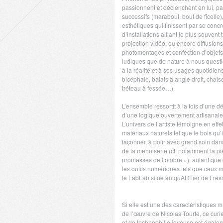
passionnent et déclenchent en lui, 
successifs (marabout, bout de ficelle),
esthétiques qui finissent par se concr
d’installations alliant le plus souvent 
projection vidéo, ou encore diffusion
photomontages et confection d’objets
ludiques que de nature à nous questio
à la réalité et à ses usages quotidie
bicéphale, balais à angle droit, chai
tréteau à fessée…).
L’ensemble ressortit à la fois d’une 
d’une logique ouvertement artisanale
L’univers de l’artiste témoigne en ef
matériaux naturels tel que le bois qu’il
façonner, à polir avec grand soin dans
de la menuiserie (cf. notamment la piè
promesses de l’ombre »), autant que
les outils numériques tels que ceux m
le FabLab situé au quARTier de Fres
Si elle est une des caractéristiques m
de l’œuvre de Nicolas Tourte, ce curie
et de technophilie joyeuse est égale