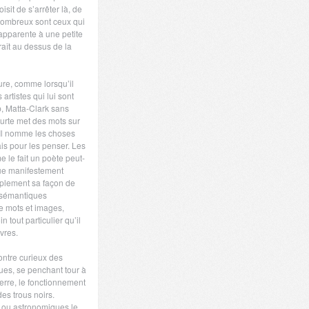
isit de s’arrêter là, de
nombreux sont ceux qui
apparente à une petite
aît au dessus de la
ure, comme lorsqu’il
artistes qui lui sont
, Matta-Clark sans
ourte met des mots sur
 Il nomme les choses
ais pour les penser. Les
e le fait un poète peut-
que manifestement
mplement sa façon de
rs sémantiques
e mots et images,
tout particulier qu’il
vres.
montre curieux des
ues, se penchant tour à
verre, le fonctionnement
des trous noirs.
ou astronomiques le