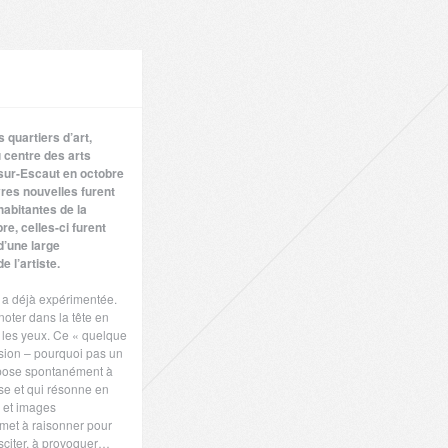
 quartiers d’art,
u centre des arts
sur-Escaut en octobre
res nouvelles furent
abitantes de la
, celles-ci furent
d’une large
 l’artiste.
e a déjà expérimentée.
oter dans la tête en
s les yeux. Ce « quelque
sion – pourquoi pas un
impose spontanément à
ose et qui résonne en
s et images
 met à raisonner pour
usciter, à provoquer…