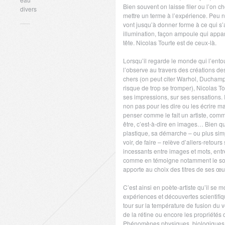
Bien souvent on laisse filer ou l’on cho
divers
mettre un terme à l’expérience. Peu 
vont jusqu’à donner forme à ce qui s’
illumination, façon ampoule qui appar
tête. Nicolas Tourte est de ceux-là.
Lorsqu’il regarde le monde qui l’ento
l’observe au travers des créations des 
chers (on peut citer Warhol, Duchamp
risque de trop se tromper), Nicolas T
ses impressions, sur ses sensations.
non pas pour les dire ou les écrire m
penser comme le fait un artiste, comm
être, c’est-à-dire en images… Bien 
plastique, sa démarche – ou plus si
voir, de faire – relève d’allers-retou
incessants entre images et mots, entr
comme en témoigne notamment le soin 
apporte au choix des titres de ses œu
C’est ainsi en poète-artiste qu’il se 
expériences et découvertes scientifiq
tour sur la température de fusion du 
de la rétine ou encore les propriétés 
Phénomènes physiques, biologiques 