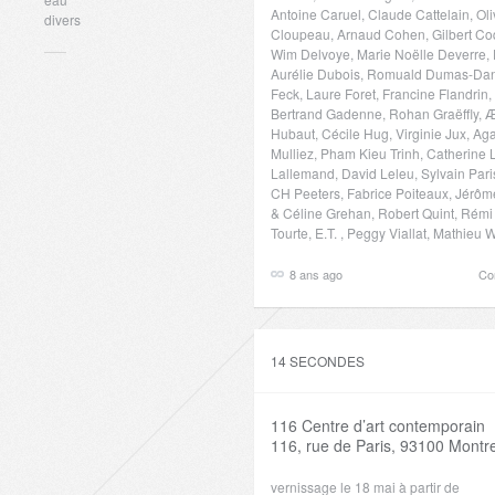
Antoine Caruel, Claude Cattelain, Ol
divers
Cloupeau, Arnaud Cohen, Gilbert Co
Wim Delvoye, Marie Noëlle Deverre, 
Aurélie Dubois, Romuald Dumas-Dando
Feck, Laure Foret, Francine Flandrin
Bertrand Gadenne, Rohan Graëffly, 
Hubaut, Cécile Hug, Virginie Jux, A
Mulliez, Pham Kieu Trinh, Catherine 
Lallemand, David Leleu, Sylvain Pari
CH Peeters, Fabrice Poiteaux, Jérôm
& Céline Grehan, Robert Quint, Rémi
Tourte, E.T. , Peggy Viallat, Mathieu W
8 ans ago
Co
14 SECONDES
116 Centre d’art contemporain
116, rue de Paris, 93100 Montre
vernissage le 18 mai à partir de