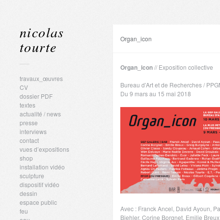
nicolas
Organ_icon
tourte
Organ_icon
/
/
Exposition collective
travaux_œuvres
Bureau d’Art et de Recherches / PP
CV
Du 9 mars au 15 mai 2018
dossier PDF
textes
actualité / news
presse
interviews
contact
vues d’expositions
shop
installation vidéo
sculpture
dispositif vidéo
dessin
espace public
Avec : Franck Ancel, David Ayoun, Pa
feu
Biehler, Corine Borgnet, Emilie Breu
eau