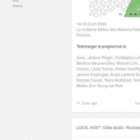
divers
1er Et 2 juin 2024
La huitième édition des Maisons Folle
Ronchin
Télécharger le programme ici
Avec : Jérôme Progin, Christophe Loi
Béatrice Meunier-Déry, Michaël Lilin,
Chalon, Linda Tuloup, Rohan Graëffly, 
Jeanne Susplugas, Anaïs Lelièvre Sc
Nicolas Clauss, Yosra Mojtahedi, Nic
Weiler, Eun Young lee Park
2 ans ago
Co
LOCAL HOST / Delta studio / Roubai