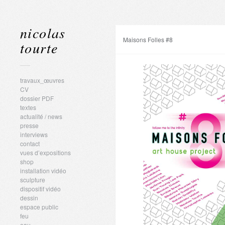
nicolas
Maisons Folles #8
tourte
travaux_œuvres
CV
dossier PDF
textes
actualité / news
presse
interviews
contact
vues d’expositions
shop
installation vidéo
sculpture
dispositif vidéo
dessin
espace public
feu
eau