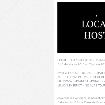
LOCAL HOST / Delta studio / Roubai
Du 3 décembre 2016 au 7 janvier 20
Avec VERONIQUE BELAND – MATH
AURELIE DAMON – VINCENT HER
MARCOZ – EMMANUEL MORALES –
MANON THIRRIOT – NICOLAS TOUR
VAUBOURG
ouverture les vendredi, samedi et d
Delta studio 158 rue Pierre de Roub