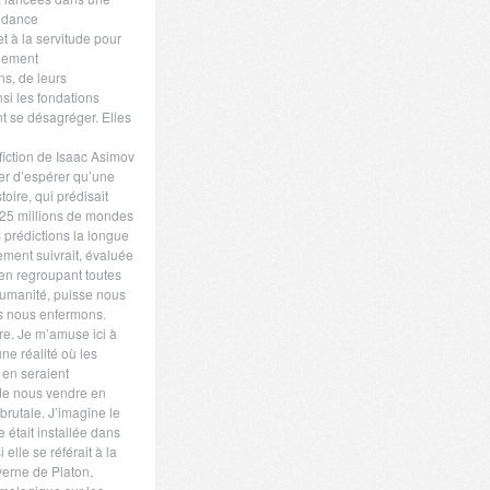
ondance
et à la servitude pour
blement
ns, de leurs
nsi les fondations
t se désagréger. Elles
iction de Isaac Asimov
r d’espérer qu’une
oire, qui prédisait
 25 millions de mondes
s prédictions la longue
ment suivrait, évaluée
en regroupant toutes
humanité, puisse nous
us nous enfermons.
ire. Je m’amuse ici à
une réalité où les
 en seraient
 de nous vendre en
rutale. J’imagine le
 était installée dans
elle se référait à la
verne de Platon.