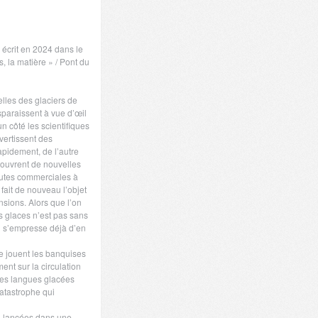
 écrit en 2024 dans le
s, la matière » / Pont du
elles des glaciers de
paraissent à vue d’œil
 côté les scientifiques
vertissent des
apidement, de l’autre
 ouvrent de nouvelles
routes commerciales à
 fait de nouveau l’objet
sions. Alors que l’on
es glaces n’est pas sans
on s’empresse déjà d’en
ue jouent les banquises
ent sur la circulation
tes langues glacées
atastrophe qui
, lancées dans une