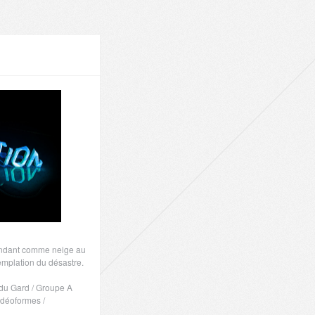
fondant comme neige au
emplation du désastre.
 du Gard / Groupe A
idéoformes /