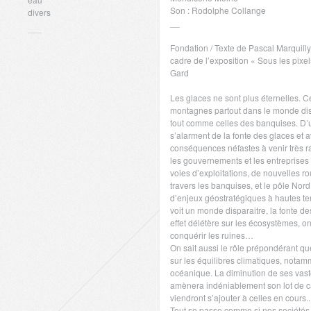
Son : Rodolphe Collange
divers
__
Fondation / Texte de Pascal Marquilly
cadre de l’exposition « Sous les pixel
Gard
Les glaces ne sont plus éternelles. C
montagnes partout dans le monde dis
tout comme celles des banquises. D’un
s’alarment de la fonte des glaces et a
conséquences néfastes à venir très r
les gouvernements et les entreprises
voies d’exploitations, de nouvelles 
travers les banquises, et le pôle Nord
d’enjeux géostratégiques à hautes ten
voit un monde disparaitre, la fonte d
effet délétère sur les écosystèmes, 
conquérir les ruines…
On sait aussi le rôle prépondérant q
sur les équilibres climatiques, notamm
océanique. La diminution de ses vas
amènera indéniablement son lot de c
viendront s’ajouter à celles en cours..
Tout se passe comme si nos sociétés