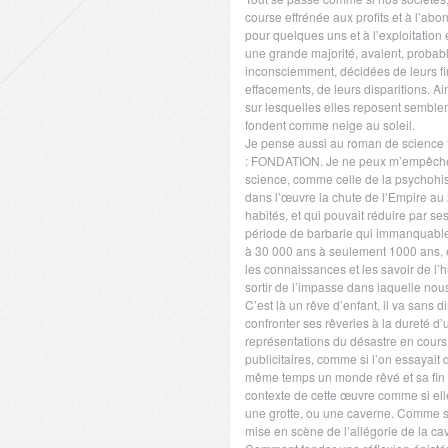
course effrénée aux profits et à l’ab
pour quelques uns et à l’exploitation 
une grande majorité, avaient, proba
inconsciemment, décidées de leurs fi
effacements, de leurs disparitions. Ai
sur lesquelles elles reposent semblen
fondent comme neige au soleil.
Je pense aussi au roman de science f
: FONDATION. Je ne peux m’empêche
science, comme celle de la psychohist
dans l’œuvre la chute de l’Empire au
habités, et qui pouvait réduire par se
période de barbarie qui immanquable
à 30 000 ans à seulement 1000 ans, 
les connaissances et les savoir de l’
sortir de l’impasse dans laquelle no
C’est là un rêve d’enfant, il va sans d
confronter ses rêveries à la dureté d’
représentations du désastre en cours
publicitaires, comme si l’on essayait
même temps un monde rêvé et sa fin b
contexte de cette œuvre comme si elle
une grotte, ou une caverne. Comme si 
mise en scène de l’allégorie de la ca