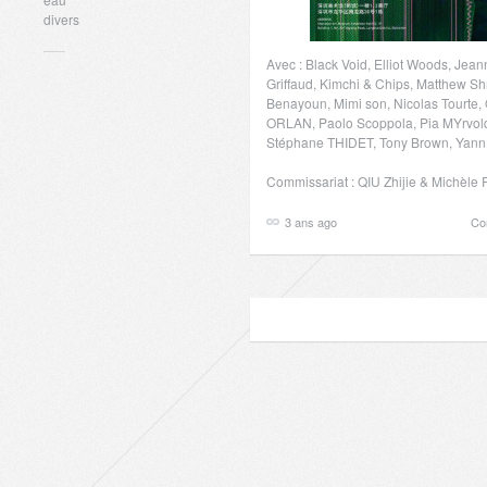
divers
Avec : Black Void, Elliot Woods, Jea
Griffaud, Kimchi & Chips, Matthew Sh
Benayoun, Mimi son, Nicolas Tourte, 
ORLAN, Paolo Scoppola, Pia MYrvo
Stéphane THIDET, Tony Brown, Yann
Commissariat : QIU Zhijie & Michèle
3 ans ago
Co