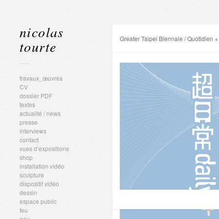
nicolas
Greater Taipei Biennale / Quotidien +
tourte
travaux_œuvres
CV
dossier PDF
textes
actualité / news
presse
interviews
contact
vues d’expositions
shop
installation vidéo
sculpture
dispositif vidéo
dessin
espace public
feu
eau