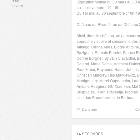
Exposition visible du 30 mars au 30 a
divers
au 11 novembre : 10-18h
Du 1er mai au 30 septembre : 10h-1
Château du Rivau 9 rue du Château
Ainsi, dans le château, un parcours s
approche visuelle et sensorielle des
Altmejd, Carlos Aires, Elodie Antoine,
Bazignan, Romain Bernini, Bianca Bio
Corine Borgnet, Sylvain Ciavaldini, 
Delprat, Marie Denis, Matthieu Dufoi
Paul Fraier, Raymond Hains, John Isa
Christian Marclay, Filip Markiewicz, 
Montgomery, Meret Oppenheim, Lauren
Antoine Roegiers, RU Xiao Fan, Mat
Suspuglas, Rikrit Tiravanija, Nicolas
et le duo Broadbeck et de Barbuat.
2 ans ago
Co
14 SECONDES