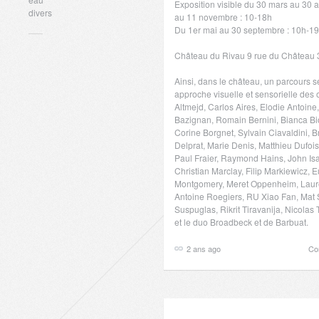
Exposition visible du 30 mars au 30 a
divers
au 11 novembre : 10-18h
Du 1er mai au 30 septembre : 10h-1
Château du Rivau 9 rue du Château
Ainsi, dans le château, un parcours s
approche visuelle et sensorielle des
Altmejd, Carlos Aires, Elodie Antoine,
Bazignan, Romain Bernini, Bianca Bio
Corine Borgnet, Sylvain Ciavaldini, 
Delprat, Marie Denis, Matthieu Dufoi
Paul Fraier, Raymond Hains, John Isa
Christian Marclay, Filip Markiewicz, 
Montgomery, Meret Oppenheim, Lauren
Antoine Roegiers, RU Xiao Fan, Mat
Suspuglas, Rikrit Tiravanija, Nicolas
et le duo Broadbeck et de Barbuat.
2 ans ago
Co