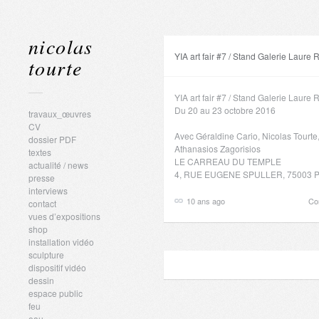
nicolas
YIA art fair #7 / Stand Galerie Laure R
tourte
YIA art fair #7 / Stand Galerie Laure R
Du 20 au 23 octobre 2016
travaux_œuvres
CV
Avec Géraldine Cario, Nicolas Tourte
dossier PDF
Athanasios Zagorisios
textes
LE CARREAU DU TEMPLE
actualité / news
4, RUE EUGENE SPULLER, 75003 P
presse
interviews
10 ans ago
Co
contact
vues d’expositions
shop
installation vidéo
sculpture
dispositif vidéo
dessin
espace public
feu
eau