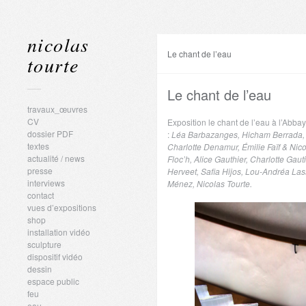
nicolas
Le chant de l’eau
tourte
Le chant de l’eau
travaux_œuvres
CV
Exposition le chant de l’eau à l’Abba
dossier PDF
:
Léa
Barbazanges
,
Hicham Berrada
textes
Charlotte
Denamur
,
Émilie Faïf & Nic
actualité / news
Floc’h
,
Alice Gauthier
,
Charlotte Gaut
presse
Herveet
,
Safia Hijos
,
Lou-Andréa Lass
interviews
Ménez
,
Nicolas Tourte
.
contact
vues d’expositions
shop
installation vidéo
sculpture
dispositif vidéo
dessin
espace public
feu
eau