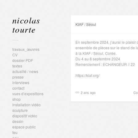
nicolas
KIAF / Séoul
tourte
En septembre 2024, j’aurai le plaisir
ensemble de pièces sur le stand de la
travaux_œuvres
à la KIAF / Séoul, Corée.
CV
Du 4 au 8 septembre 2024
dossier PDF
Remerciement : ECHANGEUR // 22
textes
actualité / news
https://kiaf.org/
presse
interviews
contact
2 ans ago
Co
vues d’expositions
shop
installation vidéo
sculpture
dispositif vidéo
dessin
espace public
feu
eau