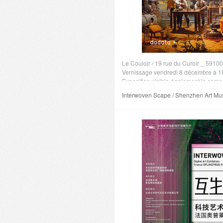
parcourt, s’arpente, se contracte et sé
Virginie Jux
3 ans ago
Co
Le Couloir / 19 rue du Curoir _ 5910
Vernissage vendredi 8 décembre à 1
Exposition visible également le same
et dimanche 10 déc. de 14h à 20h
Interwoven Scape / Shenzhen Art M
Avec : Corine Borgnet, Émilie Breux, M
Coq, Béatrice Meunier Dery, Marie-N
Ferreira, Rohan Graëffly, Virginie Jux
Guillaume Krick, Christophe Loiseau,
Raphael Morère, Jérôme Progin, Thé
Tourte, Hervé Waguet
3 ans ago
Co