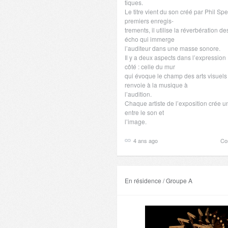
tiques.
Le titre vient du son créé par Phil Sp
premiers enregis-
trements, il utilise la réverbération d
écho qui immerge
l’auditeur dans une masse sonore.
Il y a deux aspects dans l’expression
côté : celle du mur
qui évoque le champ des arts visuels 
renvoie à la musique à
l’audition.
Chaque artiste de l’exposition crée un
entre le son et
l’image.
4 ans ago
Co
En résidence / Groupe A