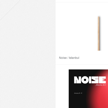
Sérigraphie 2 couleurs sur Olin 300 g
Année : 2024
Format 29,7 x 21 cm
Tirée à 40 exemplaires
Numérotée / Signée au crayon par l’ar
30 €
3 ans ago
Co
Noise / Istanbul