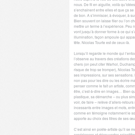
nous. De fil en aiguille, voilà qu’idée
s’enchainent entre elles et que ça se
de bon. A s’immiscer, à évoquer, à s
Bien souvent on laisse filer ou l’on cho
mettre un terme à l’expérience. Peu 
vont jusqu’à donner forme à ce qui s’
illumination, façon ampoule qui appar
tête. Nicolas Tourte est de ceux-là.
Lorsqu’il regarde le monde qui l’ento
l’observe au travers des créations des 
chers (on peut citer Warhol, Duchamp
risque de trop se tromper), Nicolas T
ses impressions, sur ses sensations.
non pas pour les dire ou les écrire m
penser comme le fait un artiste, comm
être, c’est-à-dire en images… Bien 
plastique, sa démarche – ou plus si
voir, de faire – relève d’allers-retou
incessants entre images et mots, entr
comme en témoigne notamment le soin 
apporte au choix des titres de ses œu
C’est ainsi en poète-artiste qu’il se 
expériences et découvertes scientifiq