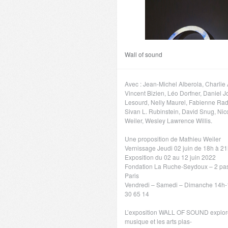
Wall of sound
Avec : Jean-Michel Alberola, Charlie
Vincent Bizien, Léo Dorfner, Daniel J
Lesourd, Nelly Maurel, Fabienne Rad
Sivan L. Rubinstein, David Snug, Nic
Weiler, Wesley Lawrence Willis.
Une proposition de Mathieu Weiler
Vernissage Jeudi 02 juin de 18h à 2
Exposition du 02 au 12 juin 2022
Fondation La Ruche-Seydoux – 2 pa
4 ans ago
Co
Paris
Vendredi – Samedi – Dimanche 14h-1
30 65 14
L’exposition WALL OF SOUND explore 
musique et les arts plas-