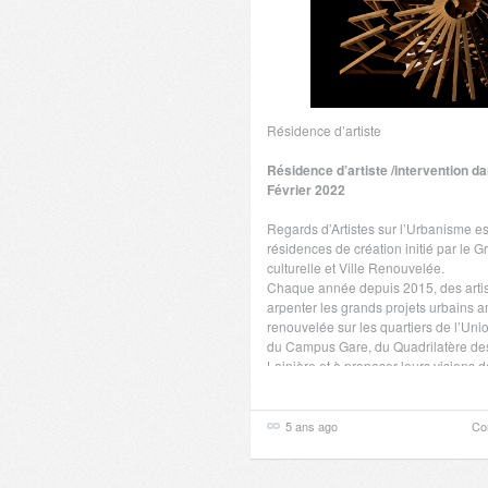
Résidence d’artiste
Résidence d’artiste /intervention da
Février 2022
Regards d’Artistes sur l’Urbanisme 
résidences de création initié par le 
culturelle et Ville Renouvelée.
Chaque année depuis 2015, des artist
arpenter les grands projets urbains 
renouvelée sur les quartiers de l’Uni
du Campus Gare, du Quadrilatère des
Lainière et à proposer leurs vision
urbaines en cours ou passées. ..
5 ans ago
Co