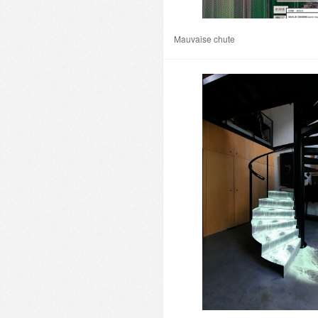
Mauvaise chute
Avec : Black Void, Elliot Woods, Jea
Griffaud, Kimchi & Chips, Matthew Sh
Benayoun, Mimi son, Nicolas Tourte, 
ORLAN, Paolo Scoppola, Pia MYrvo
Stéphane THIDET, Tony Brown, Yann
Commissariat : QIU Zhijie & Michèle
3 ans ago
Co