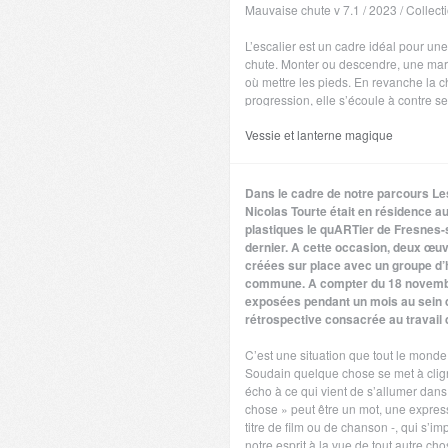
Mauvaise chute v 7.1 / 2023 / Collect
L’escalier est un cadre idéal pour u
chute. Monter ou descendre, une marc
où mettre les pieds. En revanche la ch
progression, elle s’écoule à contre
évocation du mythe de Sisyphe ou de 
Vessie et lanterne magique
recommencement. Le mouvement est à
l’architecture de l’escalier, dans l’éc
répand et dans le pas. Comment ne 
l’escalier“ de Duchamp avec l’idée d
Dans le cadre de notre parcours Les
possible puisqu’une projection est à 
Nicolas Tourte était en résidence a
une forte connotation romantique dans
plastiques le quARTier de Fresnes-
collectif mais face à cette montée de
dernier. A cette occasion, deux œuv
l’humanité n’échappera pas, l’impressi
créées sur place avec un groupe d’h
basculent et bousculent. Cependant 
commune. A compter du 18 novembre
intacte.
exposées pendant un mois au sein 
rétrospective consacrée au travail de
Virginie Jux
C’est une situation que tout le mond
3 ans ago
Co
Soudain quelque chose se met à clign
écho à ce qui vient de s’allumer dan
chose » peut être un mot, une expres
titre de film ou de chanson -, qui s’
notre esprit à la vue de tout autre ch