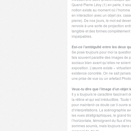
Quand Pierre Lévy (1) en parle, il soul
notion existe au moment où l’homme
en interaction avec un objet (ex. cas
pierre). De nos jours, le mot est deven
renvoie à une sorte de projection entr
tangible et des formes complètemen
impalpables.
Est-ce l’ambiguïté entre les deux qu
Se pose toujours pour moi la question
fais souvent paraître des images de p
sociaux bien avant qu’elles ne soien
exposition. L’œuvre existe « virtuelle
existence concrète. On ne sait jamais 
une prise de vue ou un artefact Phot
Veux-tu dire que l’image d’un objet l
Il y a toujours le caractère fascinant 
la rétine et qui est irréductible. Toute
pour maintenir ce doute car il ouvre 
d’interprétations. La scénographie av
les vues stratigraphiques, le grand ti
l’horizontale, témoignent du flux d’
sommes soumis, mais toujours dans c
moment de doute.