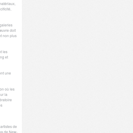
matériaux,
ificité,
 galeries
’œuvre doit
et non plus
t les
ng et
ent une
ion où les
ur la
ératoire
es
artistes de
oma de New-