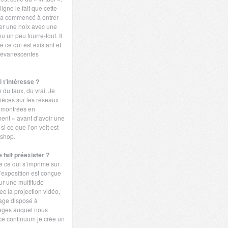
igne le fait que cette
 a commencé à entrer
ser une noix avec une
u un peu fourre-tout. Il
e ce qui est existant et
t évanescentes
i t’intéresse ?
 du faux, du vrai. Je
ièces sur les réseaux
t montrées en
ment » avant d’avoir une
si ce que l’on voit est
oshop.
e fait préexister ?
de ce qui s’imprime sur
 l’exposition est conçue
sur une multitude
ec la projection vidéo,
rage disposé à
images auquel nous
e continuum je crée un