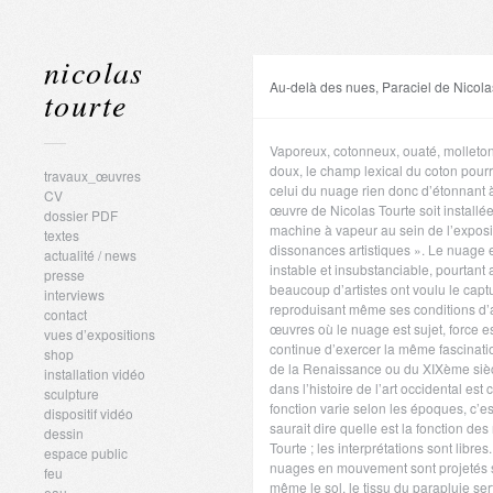
nicolas
Au-delà des nues, Paraciel de Nicola
tourte
Vaporeux, cotonneux, ouaté, molleton
doux, le champ lexical du coton pour
travaux_œuvres
celui du nuage rien donc d’étonnant 
CV
œuvre de Nicolas Tourte soit installée
dossier PDF
machine à vapeur au sein de l’exposi
textes
dissonances artistiques ». Le nuage 
actualité / news
instable et insubstanciable, pourtant
presse
beaucoup d’artistes ont voulu le captu
interviews
reproduisant même ses conditions d’a
contact
œuvres où le nuage est sujet, force es
vues d’expositions
continue d’exercer la même fascinatio
shop
de la Renaissance ou du XIXème siè
installation vidéo
dans l’histoire de l’art occidental est
sculpture
fonction varie selon les époques, c’e
dispositif vidéo
saurait dire quelle est la fonction de
dessin
Tourte ; les interprétations sont libre
espace public
nuages en mouvement sont projetés s
feu
même le sol, le tissu du parapluie sert
eau