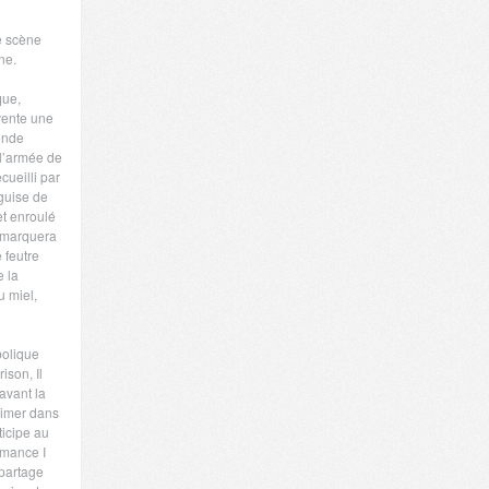
e scène
ne.
que,
nvente une
conde
 l’armée de
cueilli par
guise de
 et enroulé
e marquera
 feutre
e la
u miel,
bolique
son, Il
avant la
rimer dans
ticipe au
rmance I
 partage