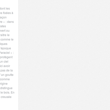
dont les
s fixées à
façon
re » : dans
rates
vert ou
aître le
e comme le
elques
 l’époque
araciel » :
 protègent
un ciel
ci avoir
t pas de la
’un goutte
ît comme
rigine
 distingue
le bois. En
x creusée