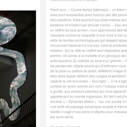
Parmi eux : « Contre-temps totémique » un totem 
ailes sont remplacées avec humour par des plume
des mandrins. Elles tournent sur elles-mêmes de 
aléatoire et finissent par simuler l’envol. « Eau noi
un coffret de bois ancien, nous apercevons des st
creusées comme la maquette d’une mine à ciel ou
celle de fouilles archéologiques qui laissent appar
mouvement fascinant d’une eau noire et profond
charbon. Sur le côté du coffret sont disposées qu
pierres. On pense à la mallette d’un géologue de
anthropocène (2) oubliée au fond d’un grenier. « P
les parapluies, objets usuels qui d’ordinaire nous
de la pluie ou parfois du soleil, reflètent l’image d’
bleu dans lequel défilent des nuages et semblent i
capturé le ciel tout entier. « Sun light » : il ne s’agi
lumière du soleil comme son nom l’indique mais d
à goutte, aux couleurs saturées qui nous appara
appartenant au monde organique. En fait il est d’o
minéral. L’« Épicentre étalon » : sur une poutre on
une sorte de paysage volcanique sculpté à même 
réalité il s’agit d’une barre d’attache pour chevau
par leurs dents.
Bernard Lallemand