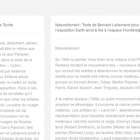
s Tourte
Naturellement / Texte de Bernard Lallemand pour
l’exposition Earth wind & fire à l’espace Frontière
né, absorbant, aérien,
Naturellement
rait être le même que
à ce que Paraciel,
En 1960 le peintre Yves Klein et le critique d’art P
 dans la salle de la
Restany fondent le mouvement des « nouveaux ré
tion « Coton,
qui conduit les artistes à abandonner la représent
est par essence
réalité pour la réalité elle-même comme matériau
 au XXIème siècle
groupe on trouvait Arman, César, Martial Raysse
rer, le mettre en boîte,
Hains, Daniel Spoerri, Jean Tinguely, Jacques Vi
pparition. Face à ces
t de constater qu’il
A la même époque (1968) un autre mouvement d
n que chez les artistes
ampleur se développe. Il concerne la nature com
cle. La place du nuage
matériau. Les artistes du « Land Art » abandonnen
 complexe car sa
représentation pour travailler directement avec de
st pourquoi nul ne
matériaux naturels comme la neige (Dennys Oppe
s nuages de Nicolas
terre (Robert Smithson), la foudre (Walter de Maria
s. Dans Paraciel, des
pierres (Richard Long), les feuilles (Nils Udo), le b
ur un parapluie posé à
pierres (Andy Goldworthy). Leurs installations éta
 d’écran et de toile. Un