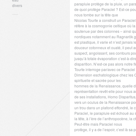
parapluie protège de la pluie, un par
divers
de quoi protège Paraciel ? Est-ce pour
nous tombe sur la tête que
Nicolas Tourte a construit un Paraciel
réfère à la cosmogonie celtique où la
soutenue par des colonnes – ainsi q
nordiques notamment au Ragnarök 
est plastique, il varie et n’est jamai
douceur cotonneux et ouaté, il peut au
suspect, angoissant, ses contours po
jusqu’à totale évaporation c’est-à-dir
disparition. N’est-ce pas alors notre 
Tourte interroge par/avec ce Paraciel
Dimension eschatologique chez les C
spirituelle et sacrée pour les
hommes de la Renaissance, quelle d
représentation revêt-elle pour nous 
de ses installations, Homo Disparitus, il
vers un oculus de la Renaissance pour
un trou dans un plafond effondré, le 
Paraciel, le parapluie est échoué au s
la tête, à l’ère de l’anthropocène, la c
Peut-être mais Paraciel nous
protège, il y a de l’espoir, c’est là sa 