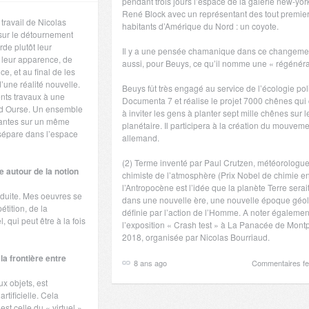
pendant trois jours l’espace de la galerie new-yor
René Block avec un représentant des tout premie
travail de Nicolas
habitants d’Amérique du Nord : un coyote.
 sur le détournement
de plutôt leur
Il y a une pensée chamanique dans ce changemen
r leur apparence, de
aussi, pour Beuys, ce qu’il nomme une « régénéra
e, et au final de les
d’une réalité nouvelle.
Beuys fût très engagé au service de l’écologie poli
rents travaux à une
Documenta 7 et réalise le projet 7000 chênes qui 
nd Ourse. Un ensemble
à inviter les gens à planter sept mille chênes sur le
stantes sur un même
planétaire. Il participera à la création du mouveme
 sépare dans l’espace
allemand.
(2) Terme inventé par Paul Crutzen, météorologue
le autour de la notion
chimiste de l’atmosphère (Prix Nobel de chimie e
l’Antropocène est l’idée que la planète Terre serai
onduite. Mes oeuvres se
dans une nouvelle ère, une nouvelle époque géo
étition, de la
définie par l’action de l’Homme. A noter également
qui peut être à la fois
l’exposition « Crash test » à La Panacée de Montp
2018, organisée par Nicolas Bourriaud.
la frontière entre
8 ans ago
Commentaires f
ux objets, est
tificielle. Cela
st celle du « virtuel ».