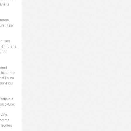
ans la
rmels,
rs. Il se
nit les
mérindiens,
place
ement
ici parler
est l’aura
ourte qui
’artiste à
disco-funk
viés.
 comme
 leurres