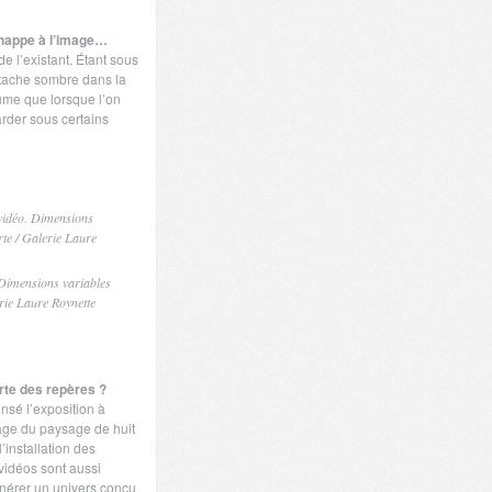
happe à l’image…
de l’existant. Étant sous
 tache sombre dans la
ume que lorsque l’on
rder sous certains
. Dimensions variables
ie Laure Roynette
erte des repères ?
sé l’exposition à
irage du paysage de huit
l’installation des
vidéos sont aussi
énérer un univers conçu