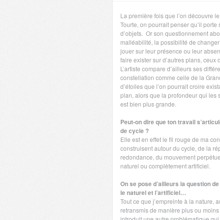
La première fois que l’on découvre le 
Tourte, on pourrait penser qu’il porte
d’objets. Or son questionnement abor
malléabilité, la possibilité de change
jouer sur leur présence ou leur absenc
faire exister sur d’autres plans, ceux 
L’artiste compare d’ailleurs ses diffé
constellation comme celle de la Gra
d’étoiles que l’on pourrait croire exi
plan, alors que la profondeur qui les
est bien plus grande.
Peut-on dire que ton travail s’articu
de cycle ?
Elle est en effet le fil rouge de ma c
construisent autour du cycle, de la rép
redondance, du mouvement perpétuel, 
naturel ou complètement artificiel.
On se pose d’ailleurs la question de 
le naturel et l’artificiel…
Tout ce que j’empreinte à la nature, a
retransmis de manière plus ou moins ar
introduit une autre problématique qui e