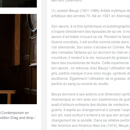
(1) Joseph Beuys (1921-1986) Artiste mythique d
artistique des années 70. Né en 1921 en Allemag
Son œuvre, à la fois symbolique et autobiographi
s’inspire directement des épisodes de sa vie. Il i
œuvre d’art totale incluant sa vie. Pendant la Se
Guerre mondiale, il est enrôlé comme pilote dans
l’air allemande. Son avion s’écrase en Crimée. Re
des nomades Tartares qui lui donnent du miel en 
nourriture, il revient à la vie, recouvert de graisse
dans des couvertures de feutre. Cette expérienc
son œuvre : on retrouve chez Beuys l’utilisation de
gris, parfois marqué d’une croix rouge, symbole d
souffrance. Également l’utilisation de la graisse, d
parfois du sang ou encore du soufre.
Beuys donnera à ses actions une dimension sym
chamanique en lien avec son expériences de guéri
avait d’ailleurs entrepris des études de médecine 
guerre. Il aspire au changement et il compte l’exp
int Contemporain en
son art, mais surtout il entend à ce que son art par
sition Drag and drop /
changement de la société. Dans sa célèbre perfo
like America and America likes me (1974), Beuys