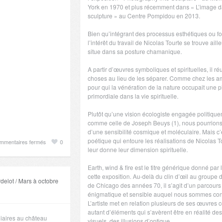
York en 1970 et plus récemment dans « L’image d
sculpture » au Centre Pompidou en 2013.
Bien qu’intégrant des processus esthétiques ou fo
l’intérêt du travail de Nicolas Tourte se trouve ailleu
situe dans sa posture chamanique.
A partir d’œuvres symboliques et spirituelles, il réu
choses au lieu de les séparer. Comme chez les a
pour qui la vénération de la nature occupait une 
primordiale dans la vie spirituelle.
Plutôt qu’une vision écologiste engagée politiqu
comme celle de Joseph Beuys (1), nous pourrions 
d’une sensibilité cosmique et moléculaire. Mais c’
poétique qui entoure les réalisations de Nicolas T
sur
mmentaires fermés
0
leur donne leur dimension spirituelle.
Au-
delà
Earth, wind & fire est le titre générique donné par l
des
cette exposition. Au-delà du clin d’œil au groupe 
delot / Mars à octobre
nues,
de Chicago des années 70, il s’agit d’un parcours
Paraciel
énigmatique et sensible auquel nous sommes con
de
L’artiste met en relation plusieurs de ses œuvres
Nicolas
autant d’éléments qui s’avèrent être en réalité des
diaires au château
Tourte
visuels, des illusions d’optique.