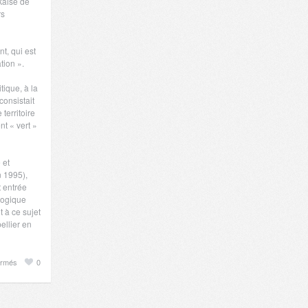
kaise de
rs
t, qui est
tion ».
tique, à la
consistait
 territoire
nt « vert »
 et
n 1995),
t entrée
logique
 à ce sujet
ellier en
sur
ermés
0
Naturellement
/
Texte