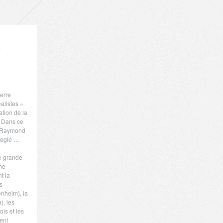
$
ierre
alistes »
ation de la
. Dans ce
, Raymond
lleglé …
e grande
me
t la
s
nheim), la
), les
ois et les
ient