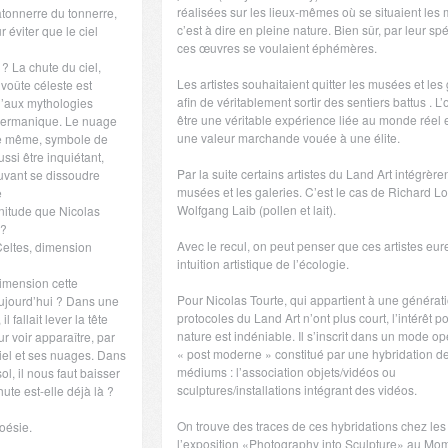
réalisées sur les lieux-mêmes où se situaient les 
atonnerre du tonnerre,
c’est à dire en pleine nature. Bien sûr, par leur spéc
 éviter que le ciel
ces œuvres se voulaient éphémères.
 ? La chute du ciel,
Les artistes souhaitaient quitter les musées et les
 voûte céleste est
afin de véritablement sortir des sentiers battus . L
u’aux mythologies
être une véritable expérience liée au monde réel 
germanique. Le nuage
une valeur marchande vouée à une élite.
s le même, symbole de
ssi être inquiétant,
Par la suite certains artistes du Land Art intégrèren
uvant se dissoudre
musées et les galeries. C’est le cas de Richard Lo
e
Wolfgang Laib (pollen et lait).
finitude que Nicolas
 ?
Avec le recul, on peut penser que ces artistes eur
eltes, dimension
intuition artistique de l’écologie.
imension cette
Pour Nicolas Tourte, qui appartient à une générat
aujourd’hui ? Dans une
protocoles du Land Art n’ont plus court, l’intérêt po
 fallait lever la tête
nature est indéniable. Il s’inscrit dans un mode op
 voir apparaître, par
« post moderne » constitué par une hybridation d
ciel et ses nuages. Dans
médiums : l’association objets/vidéos ou
ol, il nous faut baisser
sculptures/installations intégrant des vidéos.
hute est-elle déjà là ?
On trouve des traces de ces hybridations chez les 
poésie.
l’exposition «Photography into Sculpture» au M